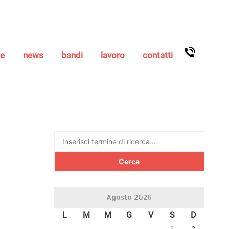
se
news
bandi
lavoro
contatti
Ricerca
per:
Agosto 2026
L
M
M
G
V
S
D
1
2