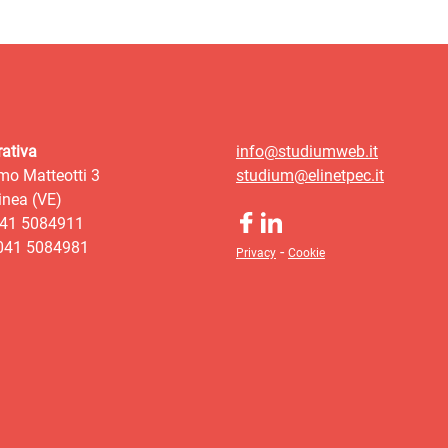
ativa
info@studiumweb.it
mo Matteotti 3
studium@elinetpec.it
nea (VE)
041 5084911
 041 5084981
-
Privacy
Cookie