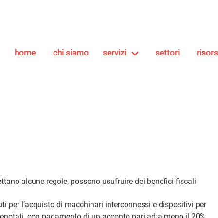
home
chi siamo
servizi
settori
risor
ettano alcune regole, possono usufruire dei benefici fiscali
i per l’acquisto di macchinari interconnessi e dispositivi per
renotati, con pagamento di un acconto pari ad almeno il 20%