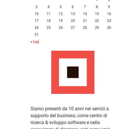
3
4
5
6
7
8
9
10
11
12
13
14
15
16
17
18
19
20
21
22
23
24
25
26
27
28
29
30
31
« Lug
Siamo presenti da 10 anni nei servizi a
supporto del business, come centro di
ricerca & sviluppo software e nella