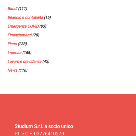
Bandi
(111)
Bilancio e contabilità
(15)
Emergenza COVID
(83)
Finanziamenti
(78)
Fisco
(233)
Impresa
(168)
Lavoro e previdenza
(42)
News
(116)
Studium S.r.l. a socio unico
P.I. e C.F. 03776410270