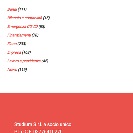
Bandi
(111)
Bilancio e contabilità
(15)
Emergenza COVID
(83)
Finanziamenti
(78)
Fisco
(233)
Impresa
(168)
Lavoro e previdenza
(42)
News
(116)
Studium S.r.l. a socio unico
P.I. e C.F. 03776410270