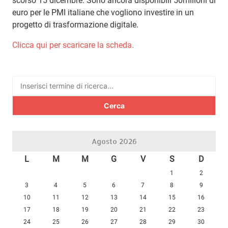
scorso 15 dicembre. Sono ancora disponibili 50milioni di
euro per le PMI italiane che vogliono investire in un
progetto di trasformazione digitale.
Clicca qui per scaricare la scheda.
Ricerca
per:
Agosto 2026
L
M
M
G
V
S
D
1
2
3
4
5
6
7
8
9
10
11
12
13
14
15
16
17
18
19
20
21
22
23
24
25
26
27
28
29
30