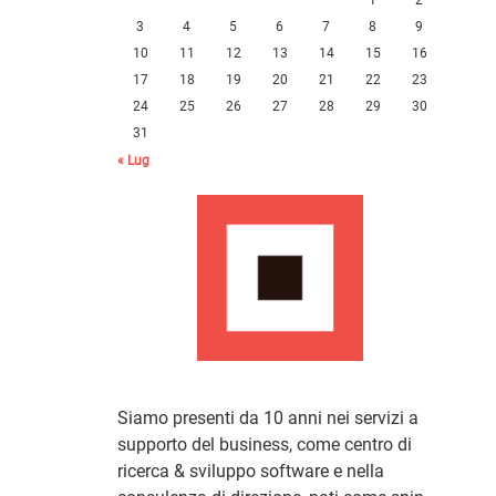
3
4
5
6
7
8
9
10
11
12
13
14
15
16
17
18
19
20
21
22
23
24
25
26
27
28
29
30
31
« Lug
Siamo presenti da 10 anni nei servizi a
supporto del business, come centro di
ricerca & sviluppo software e nella