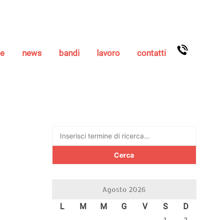
se
news
bandi
lavoro
contatti
Ricerca
per:
Agosto 2026
L
M
M
G
V
S
D
1
2