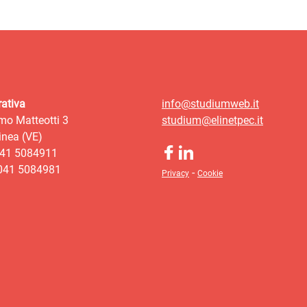
ativa
info@studiumweb.it
mo Matteotti 3
studium@elinetpec.it
nea (VE)
041 5084911
 041 5084981
-
Privacy
Cookie