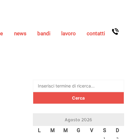
se
news
bandi
lavoro
contatti
Ricerca
per:
Agosto 2026
L
M
M
G
V
S
D
1
2