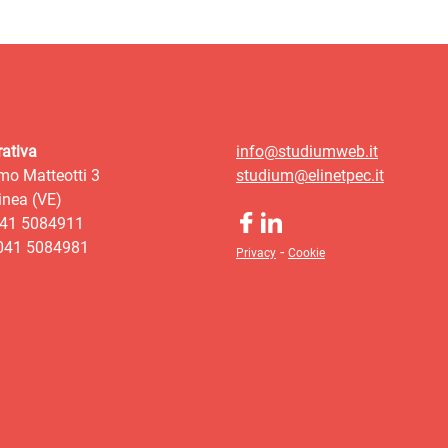
ativa
info@studiumweb.it
mo Matteotti 3
studium@elinetpec.it
nea (VE)
041 5084911
 041 5084981
-
Privacy
Cookie