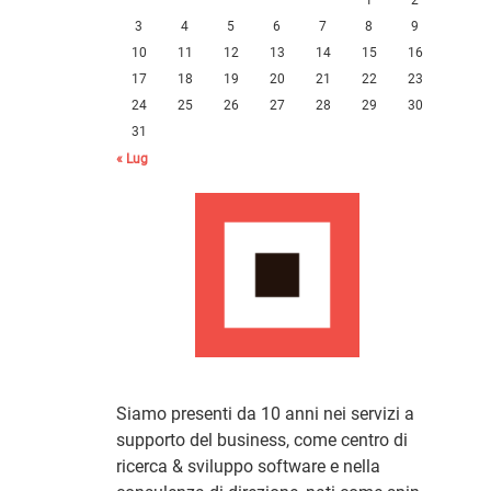
3
4
5
6
7
8
9
10
11
12
13
14
15
16
17
18
19
20
21
22
23
24
25
26
27
28
29
30
31
« Lug
Siamo presenti da 10 anni nei servizi a
supporto del business, come centro di
ricerca & sviluppo software e nella