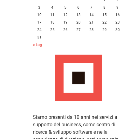
3
4
5
6
7
8
9
10
11
12
13
14
15
16
17
18
19
20
21
22
23
24
25
26
27
28
29
30
31
« Lug
Siamo presenti da 10 anni nei servizi a
supporto del business, come centro di
ricerca & sviluppo software e nella