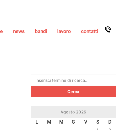
se
news
bandi
lavoro
contatti
Ricerca
per:
Agosto 2026
L
M
M
G
V
S
D
1
2