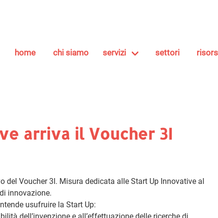
home
chi siamo
servizi
settori
risor
ive arriva il Voucher 3I
vo del Voucher 3I. Misura dedicata alle Start Up Innovative al
 di innovazione.
intende usufruire la Start Up:
bilità dell’invenzione e all’effettuazione delle ricerche di