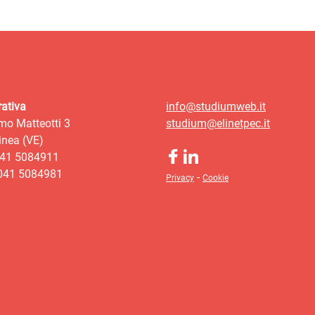
ativa
info@studiumweb.it
mo Matteotti 3
studium@elinetpec.it
nea (VE)
041 5084911
 041 5084981
-
Privacy
Cookie