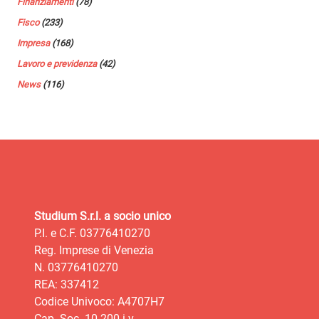
Finanziamenti
(78)
Fisco
(233)
Impresa
(168)
Lavoro e previdenza
(42)
News
(116)
Studium S.r.l. a socio unico
P.I. e C.F. 03776410270
Reg. Imprese di Venezia
N. 03776410270
REA: 337412
Codice Univoco: A4707H7
Cap. Soc. 10.200 i.v.