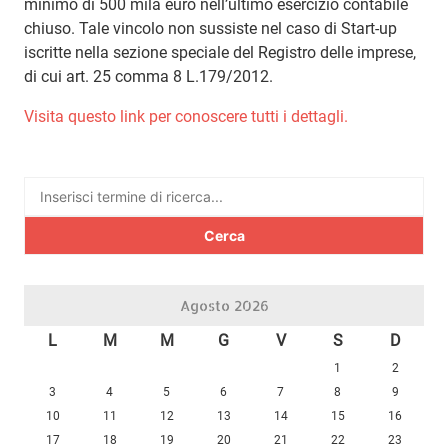
minimo di 500 mila euro nell’ultimo esercizio contabile
chiuso. Tale vincolo non sussiste nel caso di Start-up
iscritte nella sezione speciale del Registro delle imprese,
di cui art. 25 comma 8 L.179/2012.
Visita questo link per conoscere tutti i dettagli.
Ricerca
per:
Agosto 2026
L
M
M
G
V
S
D
1
2
3
4
5
6
7
8
9
10
11
12
13
14
15
16
17
18
19
20
21
22
23