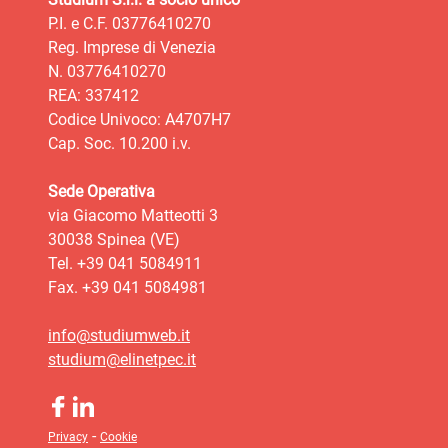
P.I. e C.F. 03776410270
Reg. Imprese di Venezia
N. 03776410270
REA: 337412
Codice Univoco: A4707H7
Cap. Soc. 10.200 i.v.
Sede Operativa
via Giacomo Matteotti 3
30038 Spinea (VE)
Tel. +39 041 5084911
Fax. +39 041 5084981
info@studiumweb.it
studium@elinetpec.it
-
Privacy
Cookie