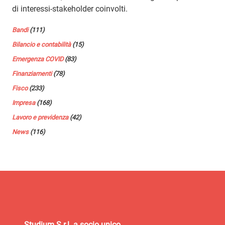
di interessi-stakeholder coinvolti.
Bandi
(111)
Bilancio e contabilità
(15)
Emergenza COVID
(83)
Finanziamenti
(78)
Fisco
(233)
Impresa
(168)
Lavoro e previdenza
(42)
News
(116)
Studium S.r.l. a socio unico