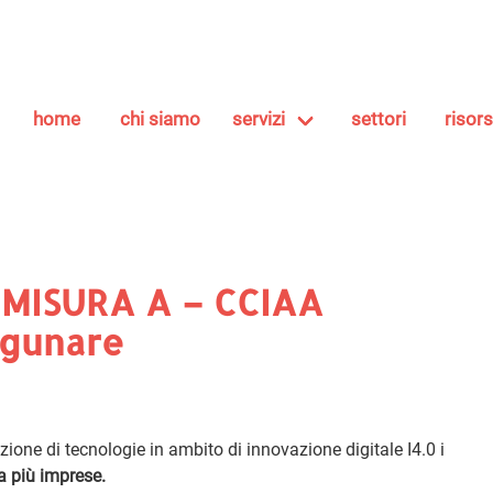
home
chi siamo
servizi
settori
risor
 MISURA A – CCIAA
agunare
duzione di tecnologie in ambito di innovazione digitale I4.0 i
a più imprese.