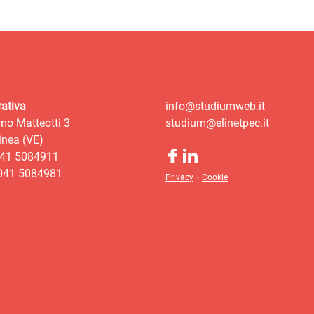
ativa
info@studiumweb.it
mo Matteotti 3
studium@elinetpec.it
nea (VE)
041 5084911
 041 5084981
-
Privacy
Cookie