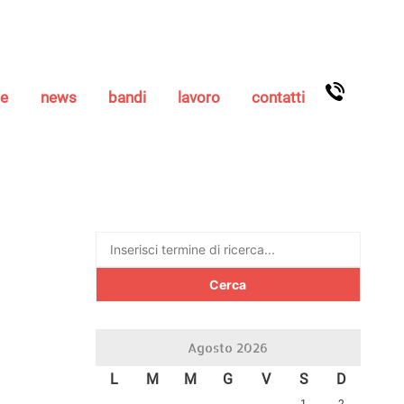
se
news
bandi
lavoro
contatti
Ricerca
per:
Agosto 2026
L
M
M
G
V
S
D
1
2