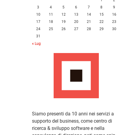
3
4
5
6
7
8
9
10
11
12
13
14
15
16
17
18
19
20
21
22
23
24
25
26
27
28
29
30
31
« Lug
Siamo presenti da 10 anni nei servizi a
supporto del business, come centro di
ricerca & sviluppo software e nella