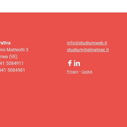
ativa
info@studiumweb.it
mo Matteotti 3
studium@elinetpec.it
nea (VE)
041 5084911
 041 5084981
-
Privacy
Cookie