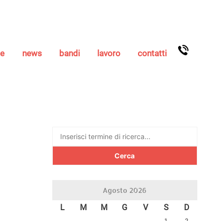
se
news
bandi
lavoro
contatti
Ricerca
per:
Agosto 2026
L
M
M
G
V
S
D
1
2