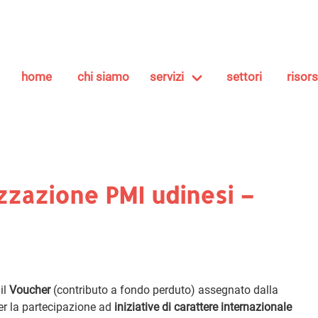
home
chi siamo
servizi
settori
risor
zzazione PMI udinesi –
il
Voucher
(contributo a fondo perduto) assegnato dalla
er la partecipazione ad
iniziative di carattere internazionale