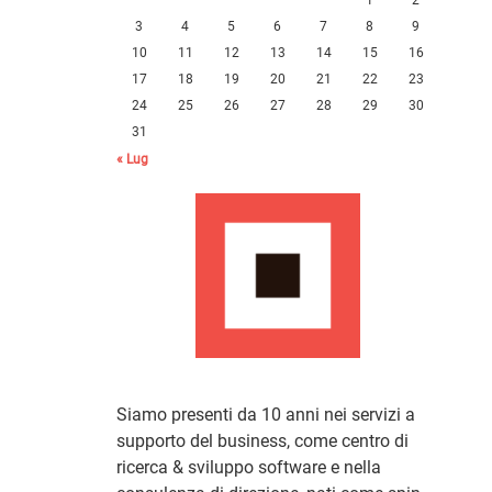
3
4
5
6
7
8
9
10
11
12
13
14
15
16
17
18
19
20
21
22
23
24
25
26
27
28
29
30
31
« Lug
Siamo presenti da 10 anni nei servizi a
supporto del business, come centro di
ricerca & sviluppo software e nella