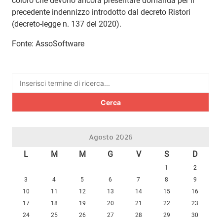
coloro che devono ancora presentare domanda per il
precedente indennizzo introdotto dal decreto Ristori
(decreto-legge n. 137 del 2020).
Fonte: AssoSoftware
Ricerca
per:
Agosto 2026
L
M
M
G
V
S
D
1
2
3
4
5
6
7
8
9
10
11
12
13
14
15
16
17
18
19
20
21
22
23
24
25
26
27
28
29
30