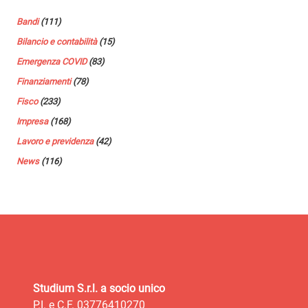
Bandi
(111)
Bilancio e contabilità
(15)
Emergenza COVID
(83)
Finanziamenti
(78)
Fisco
(233)
Impresa
(168)
Lavoro e previdenza
(42)
News
(116)
Studium S.r.l. a socio unico
P.I. e C.F. 03776410270