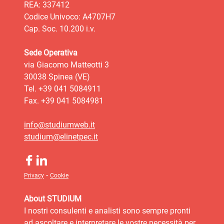
REA: 337412
Codice Univoco: A4707H7
Cap. Soc. 10.200 i.v.
Sede Operativa
via Giacomo Matteotti 3
30038 Spinea (VE)
Tel. +39 041 5084911
Fax. +39 041 5084981
info@studiumweb.it
studium@elinetpec.it
-
Privacy
Cookie
About STUDIUM
I nostri consulenti e analisti sono sempre pronti
ad ascoltare e interpretare le vostre necessità per