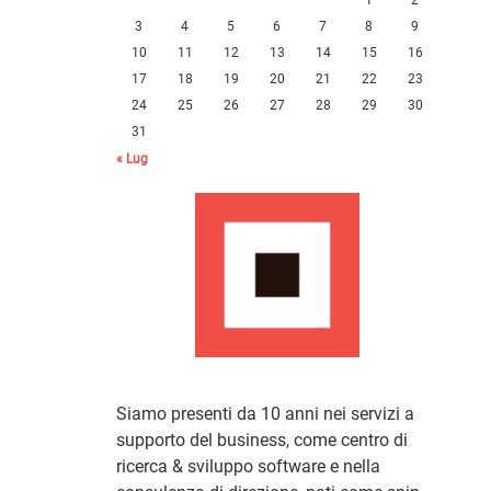
3
4
5
6
7
8
9
10
11
12
13
14
15
16
17
18
19
20
21
22
23
24
25
26
27
28
29
30
31
« Lug
Siamo presenti da 10 anni nei servizi a
supporto del business, come centro di
ricerca & sviluppo software e nella