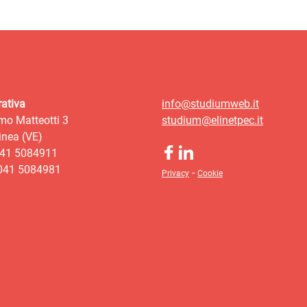
ativa
info@studiumweb.it
mo Matteotti 3
studium@elinetpec.it
nea (VE)
041 5084911
 041 5084981
-
Privacy
Cookie