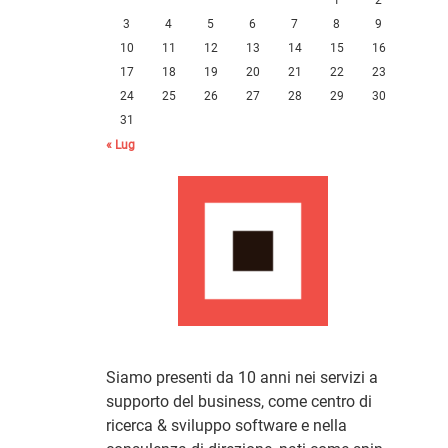
3
4
5
6
7
8
9
10
11
12
13
14
15
16
17
18
19
20
21
22
23
24
25
26
27
28
29
30
31
« Lug
Siamo presenti da 10 anni nei servizi a
supporto del business, come centro di
ricerca & sviluppo software e nella