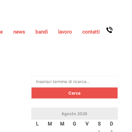
se
news
bandi
lavoro
contatti
Ricerca
per:
Agosto 2026
L
M
M
G
V
S
D
1
2