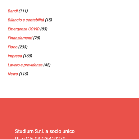
Bandi
(111)
Bilancio e contabilità
(15)
Emergenza COVID
(83)
Finanziamenti
(78)
Fisco
(233)
Impresa
(168)
Lavoro e previdenza
(42)
News
(116)
Studium S.r.l. a socio unico
P.I. e C.F. 03776410270