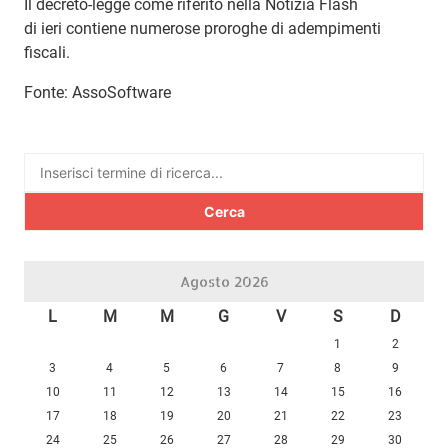
Il decreto-legge come riferito nella Notizia Flash
di ieri contiene numerose proroghe di adempimenti
fiscali.
Fonte: AssoSoftware
Ricerca
per:
Agosto 2026
L
M
M
G
V
S
D
1
2
3
4
5
6
7
8
9
10
11
12
13
14
15
16
17
18
19
20
21
22
23
24
25
26
27
28
29
30