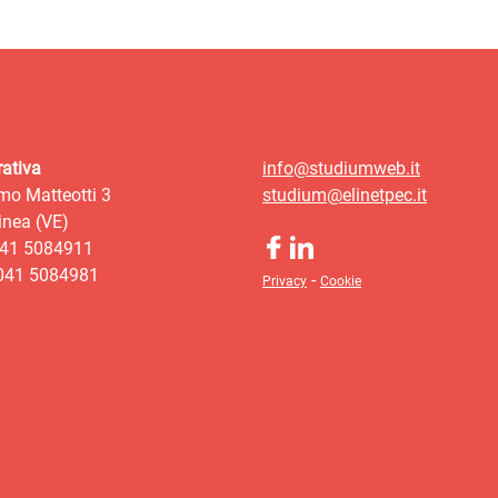
ativa
info@studiumweb.it
mo Matteotti 3
studium@elinetpec.it
nea (VE)
041 5084911
 041 5084981
-
Privacy
Cookie