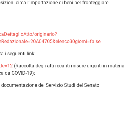
izioni circa l’importazione di beni per fronteggiare
caDettaglioAtto/originario?
ceRedazionale=20A04705&elenco30giorni=false
 i seguenti link:
ode=12
(Raccolta degli atti recanti misure urgenti in materia
ca da COVID-19);
di documentazione del Servizio Studi del Senato