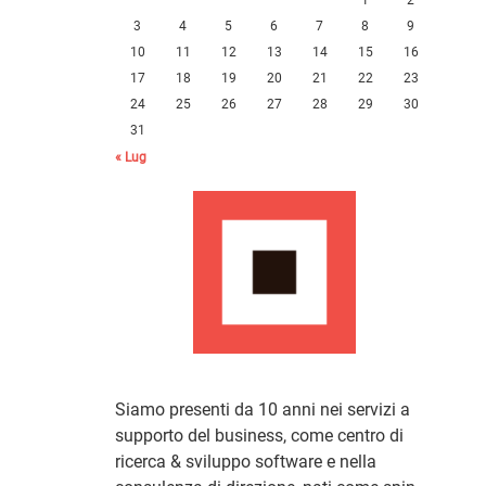
3
4
5
6
7
8
9
10
11
12
13
14
15
16
17
18
19
20
21
22
23
24
25
26
27
28
29
30
31
« Lug
Siamo presenti da 10 anni nei servizi a
supporto del business, come centro di
ricerca & sviluppo software e nella