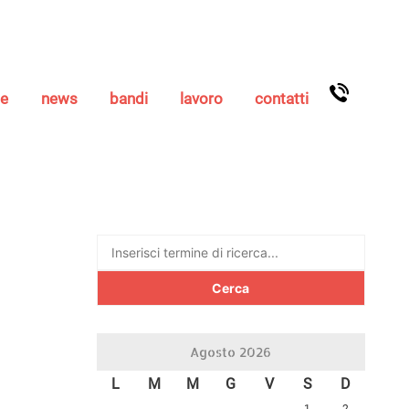
se
news
bandi
lavoro
contatti
Ricerca
per:
Agosto 2026
L
M
M
G
V
S
D
1
2