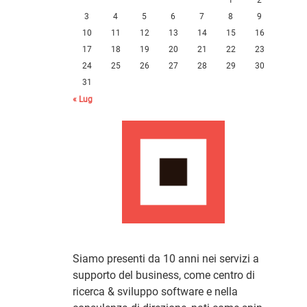
3
4
5
6
7
8
9
10
11
12
13
14
15
16
17
18
19
20
21
22
23
24
25
26
27
28
29
30
31
« Lug
Siamo presenti da 10 anni nei servizi a
supporto del business, come centro di
ricerca & sviluppo software e nella