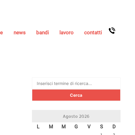
se
news
bandi
lavoro
contatti
Ricerca
per:
Agosto 2026
L
M
M
G
V
S
D
1
2