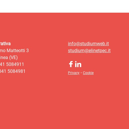
ativa
info@studiumweb.it
mo Matteotti 3
studium@elinetpec.it
nea (VE)
041 5084911
 041 5084981
-
Privacy
Cookie