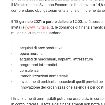
Il Ministero dello Sviluppo Economico ha stanziato 14,6 m
comprendano obbligatoriamente anche un incremento occ
Il
18 gennaio 2021 a partire dalle ore 12.00,
sarà possibile
Invitalia (
www.invitalia.it
), le domande di finanziamento p
milione di euro che riguardano:
· acquisti di aree produttive
· opere murarie
· acquisti di macchinari, impianti, attrezzature
· programmi informatici
· consulenza
· immobilizzazioni immateriali
· investimenti ambientali eccedenti quelli previsti per
· innovazione dell’organizzazione aziendale per costi di:
I finanziamenti ammissibili potranno essere sia in conto
in conto interessi. Il totale dei finanziamenti non potrà su