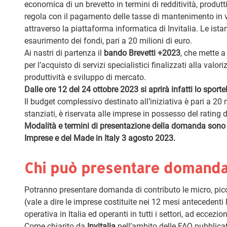
economica di un brevetto in termini di redditività, produtt
regola con il pagamento delle tasse di mantenimento in
attraverso la piattaforma informatica di Invitalia. Le ist
esaurimento dei fondi, pari a 20 milioni di euro.
Ai nastri di partenza il
bando Brevetti +2023
, che mette a
per l’acquisto di servizi specialistici finalizzati alla valo
produttività e sviluppo di mercato.
Dalle ore 12 del 24 ottobre 2023 si aprirà infatti lo spor
Il budget complessivo destinato all’iniziativa è pari a 20 m
stanziati, è riservata alle imprese in possesso del rating di
Modalità e termini di presentazione della domanda sono sta
Imprese e del Made in Italy 3 agosto 2023.
Chi può presentare domand
Potranno presentare domanda di contributo le micro, pic
(vale a dire le imprese costituite nei 12 mesi antecedent
operativa in Italia ed operanti in tutti i settori, ad eccezio
Come chiarito da
Invitalia
nell’ambito delle FAQ pubblicate