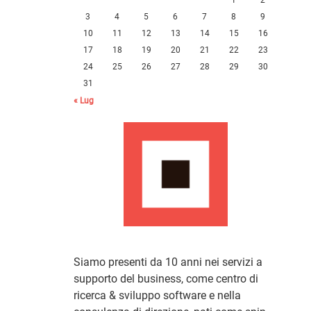
3
4
5
6
7
8
9
10
11
12
13
14
15
16
17
18
19
20
21
22
23
24
25
26
27
28
29
30
31
« Lug
Siamo presenti da 10 anni nei servizi a
supporto del business, come centro di
ricerca & sviluppo software e nella