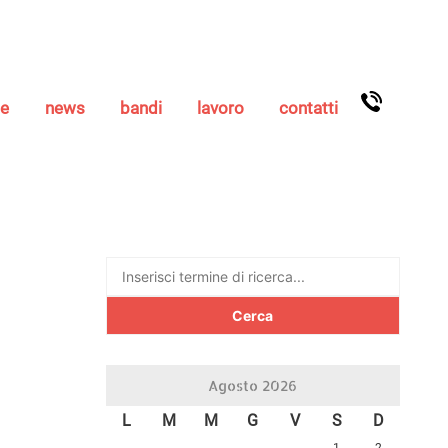
se
news
bandi
lavoro
contatti
Ricerca
per:
Agosto 2026
L
M
M
G
V
S
D
1
2