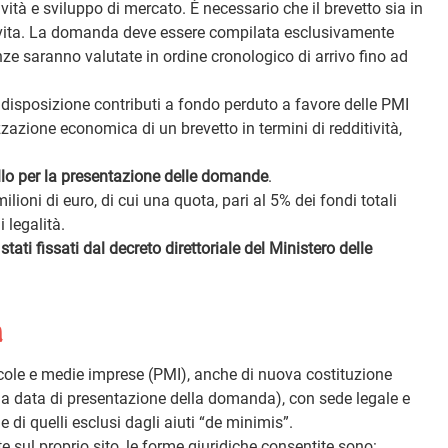
ività e sviluppo di mercato. È necessario che il brevetto sia in
 vita. La domanda deve essere compilata esclusivamente
anze saranno valutate in ordine cronologico di arrivo fino ad
 disposizione contributi a fondo perduto a favore delle PMI
rizzazione economica di un brevetto in termini di redditività,
tello per la presentazione delle domande
.
ilioni di euro, di cui una quota, pari al 5% dei fondi totali
 legalità.
ti fissati dal decreto direttoriale del Ministero delle
a
cole e medie imprese (PMI), anche di nuova costituzione
i la data di presentazione della domanda), con sede legale e
ne di quelli esclusi dagli aiuti “de minimis”.
 sul proprio sito, le forme giuridiche consentite sono: