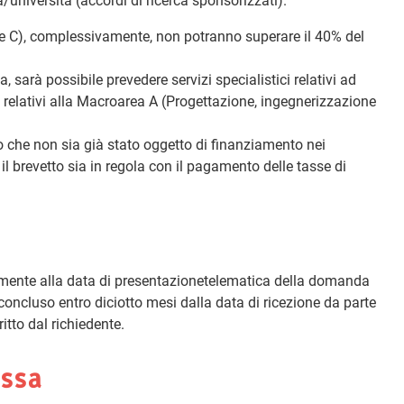
ca/università (accordi di ricerca sponsorizzati).
 B) e C), complessivamente, non potranno superare il 40% del
, sarà possibile prevedere servizi specialistici relativi ad
i relativi alla Macroarea A (Progettazione, ingegnerizzazione
to che non sia già stato oggetto di finanziamento nei
 il brevetto sia in regola con il pagamento delle tasse di
mente alla data di presentazionetelematica della domanda
 concluso entro diciotto mesi dalla data di ricezione da parte
ritto dal richiedente.
essa