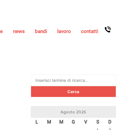
se
news
bandi
lavoro
contatti
Ricerca
per:
Agosto 2026
L
M
M
G
V
S
D
1
2