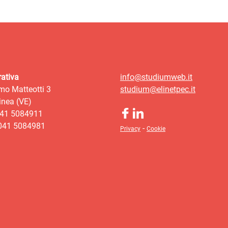
ativa
info@studiumweb.it
mo Matteotti 3
studium@elinetpec.it
nea (VE)
041 5084911
 041 5084981
-
Privacy
Cookie