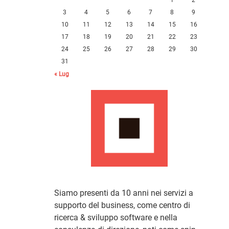
3
4
5
6
7
8
9
10
11
12
13
14
15
16
17
18
19
20
21
22
23
24
25
26
27
28
29
30
31
« Lug
Siamo presenti da 10 anni nei servizi a
supporto del business, come centro di
ricerca & sviluppo software e nella