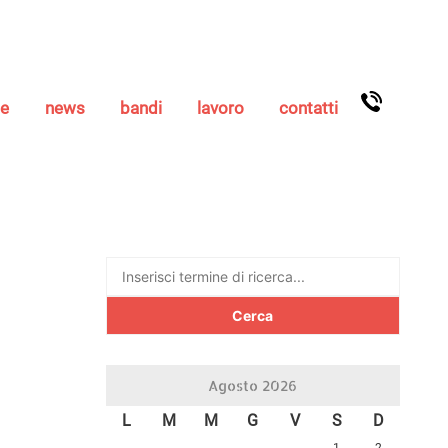
se
news
bandi
lavoro
contatti
Ricerca
per:
Agosto 2026
L
M
M
G
V
S
D
1
2