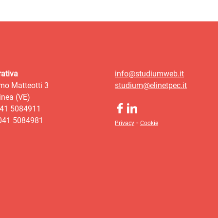
ativa
info@studiumweb.it
mo Matteotti 3
studium@elinetpec.it
nea (VE)
041 5084911
 041 5084981
-
Privacy
Cookie