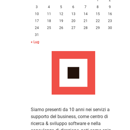
3
4
5
6
7
8
9
10
11
12
13
14
15
16
17
18
19
20
21
22
23
24
25
26
27
28
29
30
31
« Lug
Siamo presenti da 10 anni nei servizi a
supporto del business, come centro di
ricerca & sviluppo software e nella