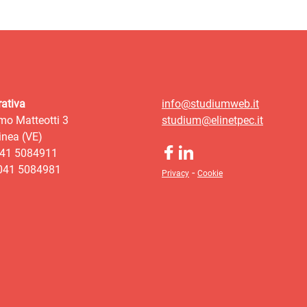
ativa
info@studiumweb.it
mo Matteotti 3
studium@elinetpec.it
nea (VE)
041 5084911
 041 5084981
-
Privacy
Cookie