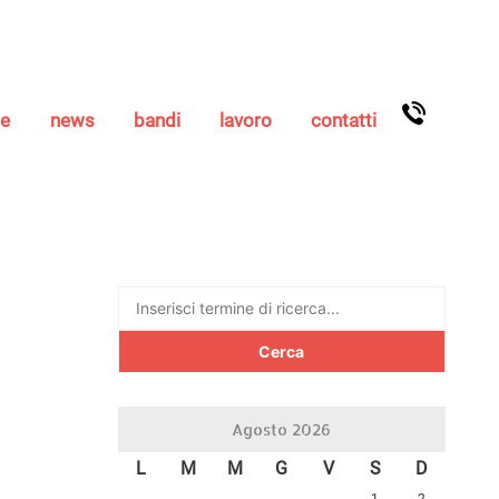
se
news
bandi
lavoro
contatti
Ricerca
per:
Agosto 2026
L
M
M
G
V
S
D
1
2