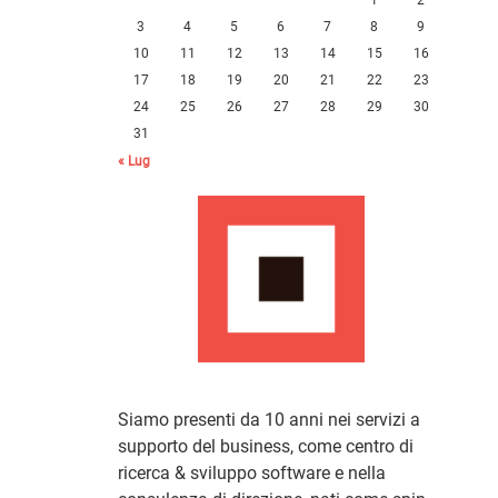
3
4
5
6
7
8
9
10
11
12
13
14
15
16
17
18
19
20
21
22
23
24
25
26
27
28
29
30
31
« Lug
Siamo presenti da 10 anni nei servizi a
supporto del business, come centro di
ricerca & sviluppo software e nella