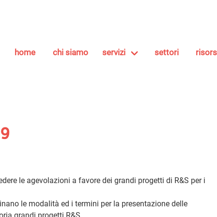
home
chi siamo
servizi
settori
risor
19
iedere le agevolazioni a favore dei grandi progetti di R&S per i
linano le modalità ed i termini per la presentazione delle
ria grandi progetti R&S.