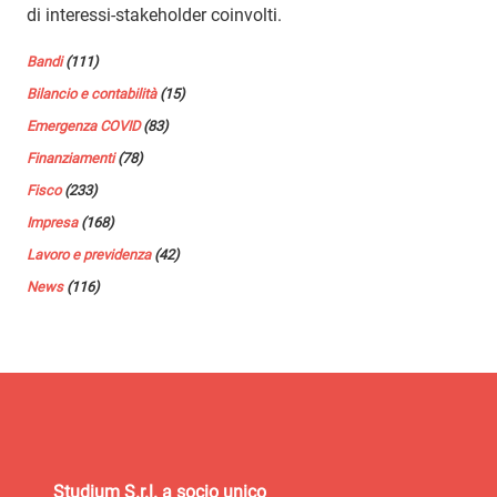
di interessi-stakeholder coinvolti.
Bandi
(111)
Bilancio e contabilità
(15)
Emergenza COVID
(83)
Finanziamenti
(78)
Fisco
(233)
Impresa
(168)
Lavoro e previdenza
(42)
News
(116)
Studium S.r.l. a socio unico