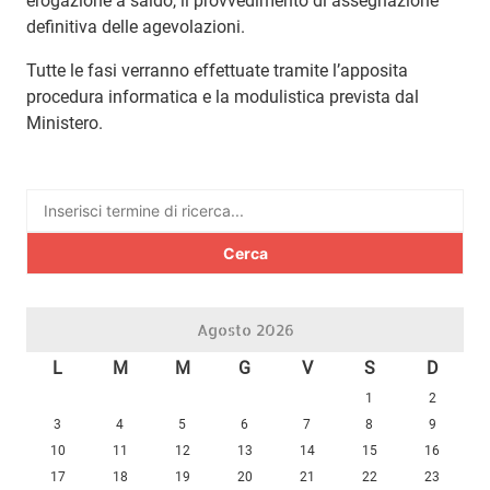
erogazione a saldo, il provvedimento di assegnazione
definitiva delle agevolazioni.
Tutte le fasi verranno effettuate tramite l’apposita
procedura informatica e la modulistica prevista dal
Ministero.
Ricerca
per:
Agosto 2026
L
M
M
G
V
S
D
1
2
3
4
5
6
7
8
9
10
11
12
13
14
15
16
17
18
19
20
21
22
23