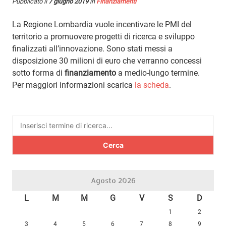
Pubblicato il
7 giugno 2019
in
Finanziamenti
La Regione Lombardia vuole incentivare le PMI del
territorio a promuovere progetti di ricerca e sviluppo
finalizzati all’innovazione. Sono stati messi a
disposizione 30 milioni di euro che verranno concessi
sotto forma di
finanziamento
a medio-lungo termine.
Per maggiori informazioni scarica
la scheda
.
Ricerca
per:
Agosto 2026
L
M
M
G
V
S
D
1
2
3
4
5
6
7
8
9