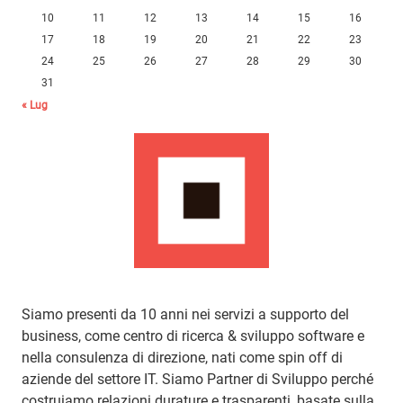
10
11
12
13
14
15
16
17
18
19
20
21
22
23
24
25
26
27
28
29
30
31
« Lug
Siamo presenti da 10 anni nei servizi a supporto del
business, come centro di ricerca & sviluppo software e
nella consulenza di direzione, nati come spin off di
aziende del settore IT. Siamo Partner di Sviluppo perché
costruiamo relazioni durature e trasparenti, basate sulla