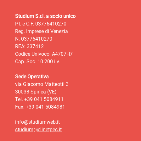
Studium S.r.l. a socio unico
P.I. e C.F. 03776410270
Reg. Imprese di Venezia
N. 03776410270
REA: 337412
Codice Univoco: A4707H7
Cap. Soc. 10.200 i.v.
Sede Operativa
via Giacomo Matteotti 3
30038 Spinea (VE)
Tel. +39 041 5084911
Fax. +39 041 5084981
info@studiumweb.it
studium@elinetpec.it