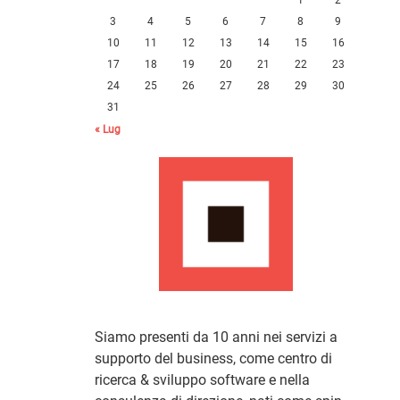
3
4
5
6
7
8
9
10
11
12
13
14
15
16
17
18
19
20
21
22
23
24
25
26
27
28
29
30
31
« Lug
Siamo presenti da 10 anni nei servizi a
supporto del business, come centro di
ricerca & sviluppo software e nella