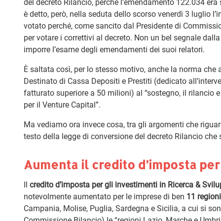
del decreto Rilancio, perché l’emendamento 122.034 era s
è detto, però, nella seduta dello scorso venerdì 3 luglio l
votato perché, come sancito dal Presidente di Commissi
per votare i correttivi al decreto. Non un bel segnale dal
imporre l’esame degli emendamenti dei suoi relatori.
È saltata così, per lo stesso motivo, anche la norma che 
Destinato di Cassa Depositi e Prestiti (dedicato all’interve
fatturato superiore a 50 milioni) al “sostegno, il rilancio
per il Venture Capital”.
Ma vediamo ora invece cosa, tra gli argomenti che riguard
testo della legge di conversione del decreto Rilancio che 
Aumenta il credito d’imposta per 
Il
credito d’imposta per gli investimenti in Ricerca & Svil
notevolmente aumentato per le imprese di ben
11 regioni
Campania, Molise, Puglia, Sardegna e Sicilia, a cui si 
Commissione Bilancio) le “regioni Lazio, Marche e Umbria 