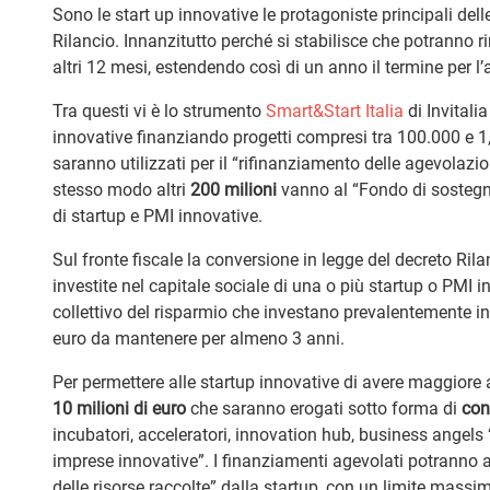
Sono le start up innovative le protagoniste principali del
Rilancio. Innanzitutto perché si stabilisce che potranno 
altri 12 mesi, estendendo così di un anno il termine per l’
Tra questi vi è lo strumento
Smart&Start Italia
di Invitali
innovative finanziando progetti compresi tra 100.000 e 1,5
saranno utilizzati per il “rifinanziamento delle agevolaz
stesso modo altri
200 milioni
vanno al “Fondo di sostegno
di startup e PMI innovative.
Sul fronte fiscale la conversione in legge del decreto Ri
investite nel capitale sociale di una o più startup o PMI 
collettivo del risparmio che investano prevalentemente in
euro da mantenere per almeno 3 anni.
Per permettere alle startup innovative di avere maggiore 
10 milioni di euro
che saranno erogati sotto forma di
con
incubatori, acceleratori, innovation hub, business angels “e
imprese innovative”. I finanziamenti agevolati potranno a
delle risorse raccolte” dalla startup, con un limite massi