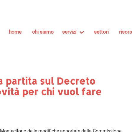
home
chi siamo
servizi
settori
risor
a partita sul Decreto
ovità per chi vuol fare
di Montecitorio delle modifiche apportate dalla Commissione