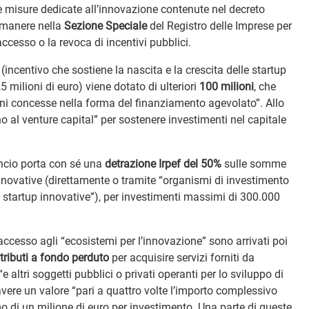
le misure dedicate all’innovazione contenute nel decreto
rimanere nella
Sezione Speciale
del Registro delle Imprese per
accesso o la revoca di incentivi pubblici.
a (incentivo che sostiene la nascita e la crescita delle startup
 milioni di euro) viene dotato di ulteriori
100 milioni
, che
ioni concesse nella forma del finanziamento agevolato”. Allo
 al venture capital” per sostenere investimenti nel capitale
lancio porta con sé una
detrazione Irpef del 50%
sulle somme
innovative (direttamente o tramite “organismi di investimento
 startup innovative”), per investimenti massimi di 300.000
accesso agli “ecosistemi per l’innovazione” sono arrivati poi
tributi a fondo perduto
per acquisire servizi forniti da
 altri soggetti pubblici o privati operanti per lo sviluppo di
vere un valore “pari a quattro volte l’importo complessivo
mo di un milione di euro per investimento. Una parte di queste