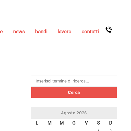
se
news
bandi
lavoro
contatti
Ricerca
per:
Agosto 2026
L
M
M
G
V
S
D
1
2