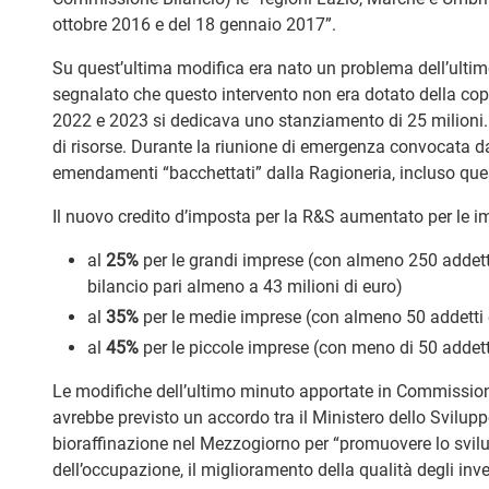
ottobre 2016 e del 18 gennaio 2017”.
Su quest’ultima modifica era nato un problema dell’ultim
segnalato che questo intervento non era dotato della cop
2022 e 2023 si dedicava uno stanziamento di 25 milioni. 
di risorse. Durante la riunione di emergenza convocata da
emendamenti “bacchettati” dalla Ragioneria, incluso ques
Il nuovo credito d’imposta per la R&S aumentato per le im
al
25%
per le grandi imprese (con almeno 250 addetti
bilancio pari almeno a 43 milioni di euro)
al
35%
per le medie imprese (con almeno 50 addetti e
al
45%
per le piccole imprese (con meno di 50 addetti 
Le modifiche dell’ultimo minuto apportate in Commissione 
avrebbe previsto un accordo tra il Ministero dello Svilupp
bioraffinazione nel Mezzogiorno per “promuovere lo svil
dell’occupazione, il miglioramento della qualità degli in