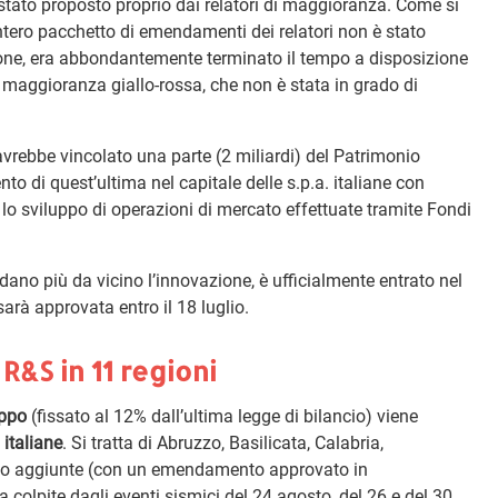
tato proposto proprio dai relatori di maggioranza. Come si
’intero pacchetto di emendamenti dei relatori non è stato
one, era abbondantemente terminato il tempo a disposizione
la maggioranza giallo-rossa, che non è stata in grado di
avrebbe vincolato una parte (2 miliardi) del Patrimonio
nto di quest’ultima nel capitale delle s.p.a. italiane con
 e lo sviluppo di operazioni di mercato effettuate tramite Fondi
ano più da vicino l’innovazione, è ufficialmente entrato nel
sarà approvata entro il 18 luglio.
R&S in 11 regioni
uppo
(fissato al 12% dall’ultima legge di bilancio) viene
 italiane
. Si tratta di Abruzzo, Basilicata, Calabria,
sono aggiunte (con un emendamento approvato in
colpite dagli eventi sismici del 24 agosto, del 26 e del 30