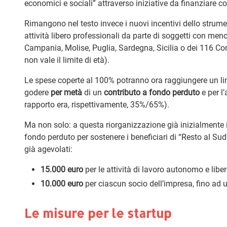
economici e sociali” attraverso iniziative da finanziare con
Rimangono nel testo invece i nuovi incentivi dello strum
attività libero professionali da parte di soggetti con meno
Campania, Molise, Puglia, Sardegna, Sicilia o dei 116 Comu
non vale il limite di età).
Le spese coperte al 100% potranno ora raggiungere un l
godere
per metà
di un
contributo a fondo perduto
e per l
rapporto era, rispettivamente, 35%/65%).
Ma non solo: a questa riorganizzazione già inizialmente il
fondo perduto per sostenere i beneficiari di “Resto al S
già agevolati:
15.000 euro
per le attività di lavoro autonomo e libe
10.000 euro
per ciascun socio dell’impresa, fino ad
Le misure per le startup