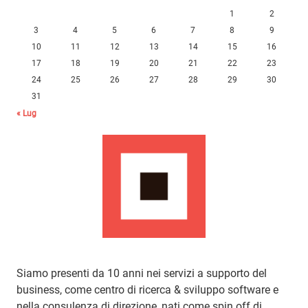
1
2
3
4
5
6
7
8
9
10
11
12
13
14
15
16
17
18
19
20
21
22
23
24
25
26
27
28
29
30
31
« Lug
Siamo presenti da 10 anni nei servizi a supporto del
business, come centro di ricerca & sviluppo software e
nella consulenza di direzione, nati come spin off di