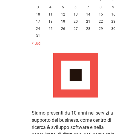
3
4
5
6
7
8
9
10
11
12
13
14
15
16
17
18
19
20
21
22
23
24
25
26
27
28
29
30
31
« Lug
Siamo presenti da 10 anni nei servizi a
supporto del business, come centro di
ricerca & sviluppo software e nella