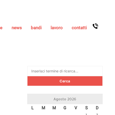
se
news
bandi
lavoro
contatti
Ricerca
per:
Agosto 2026
L
M
M
G
V
S
D
1
2