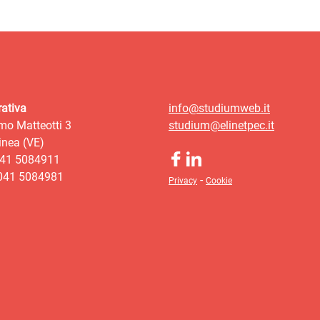
ativa
info@studiumweb.it
mo Matteotti 3
studium@elinetpec.it
nea (VE)
041 5084911
 041 5084981
-
Privacy
Cookie