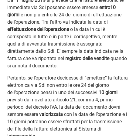
Dal
1° luglio 2019
si prevede che le fatture elettroniche
immediate via Sdi possano essere emesse
entro10
giorni
e non più entro le 24 del giorno di effettuazione
dell’operazione. Tra l’altro va indicata la data di
effettuazione dell’operazione
o la data in cui è
corrisposto in tutto o in parte il corrispettivo, mentre
quella di avvenuta trasmissione è assegnata
direttamente dallo Sdi. E’ sempre la data indicata nella
fattura che va riportata nel
registro delle vendite
quando
si annota il documento.
Pertanto, se l’operatore decidesse di “emettere” la fattura
elettronica via SdI non entro le ore 24 del giorno
dell’operazione bensì in uno dei successivi
10 giorni
previsti dal novellato articolo 21, comma 4, primo
periodo, del decreto IVA, la data del documento dovrà
sempre essere
valorizzata
con la data dell’operazione e i
10 giorni potranno essere sfruttati per la trasmissione
del file della fattura elettronica al Sistema di