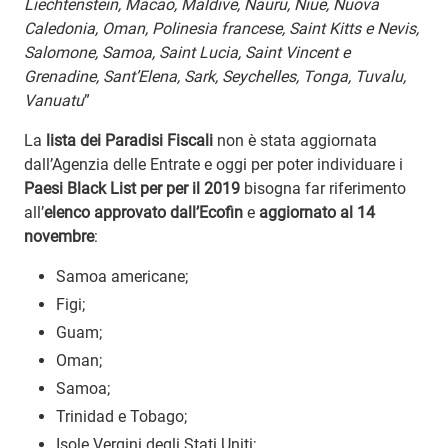
Liechtenstein, Macao, Maldive, Nauru, Niue, Nuova
Caledonia, Oman, Polinesia francese, Saint Kitts e Nevis,
Salomone, Samoa, Saint Lucia, Saint Vincent e
Grenadine, Sant’Elena, Sark, Seychelles, Tonga, Tuvalu,
Vanuatu
”
La
lista dei Paradisi Fiscali
non è stata aggiornata
dall’Agenzia delle Entrate e oggi per poter individuare i
Paesi Black List per per il 2019
bisogna far riferimento
all’
elenco approvato dall’Ecofin
e
aggiornato al 14
novembre
:
Samoa americane;
Figi;
Guam;
Oman;
Samoa;
Trinidad e Tobago;
Isole Vergini degli Stati Uniti;