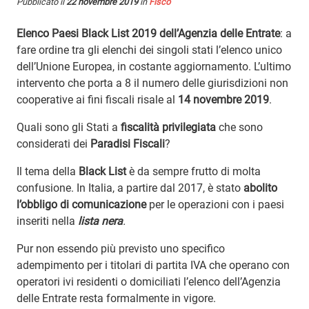
Pubblicato il
22 novembre 2019
in
Fisco
Elenco Paesi Black List 2019 dell’Agenzia delle Entrate
: a
fare ordine tra gli elenchi dei singoli stati l’elenco unico
dell’Unione Europea, in costante aggiornamento. L’ultimo
intervento che porta a 8 il numero delle giurisdizioni non
cooperative ai fini fiscali risale al
14 novembre 2019
.
Quali sono gli Stati a
fiscalità privilegiata
che sono
considerati dei
Paradisi Fiscali
?
Il tema della
Black List
è da sempre frutto di molta
confusione. In Italia, a partire dal 2017, è stato
abolito
l’obbligo di comunicazione
per le operazioni con i paesi
inseriti nella
lista nera
.
Pur non essendo più previsto uno specifico
adempimento per i titolari di partita IVA che operano con
operatori ivi residenti o domiciliati l’elenco dell’Agenzia
delle Entrate resta formalmente in vigore.