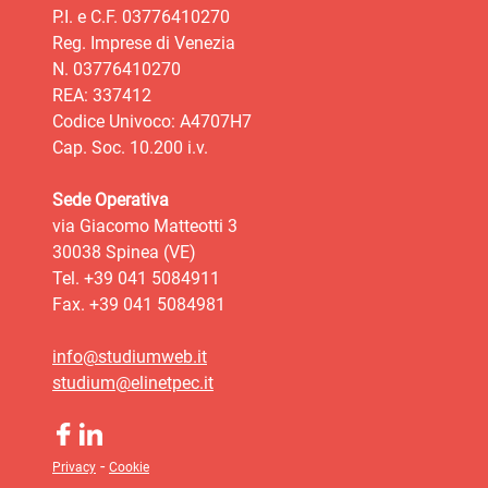
P.I. e C.F. 03776410270
Reg. Imprese di Venezia
N. 03776410270
REA: 337412
Codice Univoco: A4707H7
Cap. Soc. 10.200 i.v.
Sede Operativa
via Giacomo Matteotti 3
30038 Spinea (VE)
Tel. +39 041 5084911
Fax. +39 041 5084981
info@studiumweb.it
studium@elinetpec.it
-
Privacy
Cookie