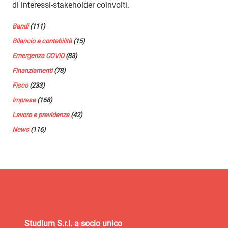
di interessi-stakeholder coinvolti.
Bandi
(111)
Bilancio e contabilità
(15)
Emergenza COVID
(83)
Finanziamenti
(78)
Fisco
(233)
Impresa
(168)
Lavoro e previdenza
(42)
News
(116)
Studium S.r.l. a socio unico