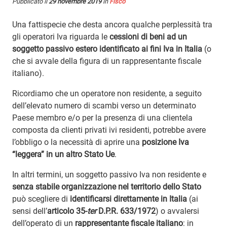
Pubblicato il
29 novembre 2019
in
Fisco
Una fattispecie che desta ancora qualche perplessità tra
gli operatori Iva riguarda le
cessioni di beni ad un
soggetto passivo estero identificato ai fini Iva in Italia
(o
che si avvale della figura di un rappresentante fiscale
italiano).
Ricordiamo che un operatore non residente, a seguito
dell’elevato numero di scambi verso un determinato
Paese membro e/o per la presenza di una clientela
composta da clienti privati ivi residenti, potrebbe avere
l’obbligo o la necessità di aprire una
posizione Iva
“leggera” in un altro Stato Ue
.
In altri termini, un soggetto passivo Iva non residente e
senza stabile organizzazione nel territorio dello Stato
può scegliere di
identificarsi direttamente in Italia
(ai
sensi dell’
articolo 35-
ter
D.P.R. 633/1972
) o avvalersi
dell’operato di un
rappresentante fiscale italiano
: in