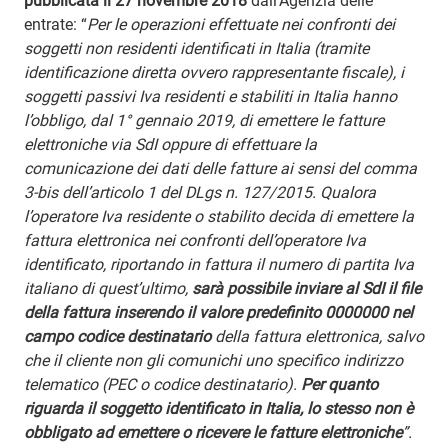
pubblicata il 27 novembre 2018
dall’Agenzia delle
entrate: “
Per le operazioni effettuate nei confronti dei
soggetti non residenti identificati in Italia (tramite
identificazione diretta ovvero rappresentante fiscale), i
soggetti passivi Iva residenti e stabiliti in Italia hanno
l’obbligo, dal 1° gennaio 2019, di emettere le fatture
elettroniche via SdI oppure di effettuare la
comunicazione dei dati delle fatture ai sensi del comma
3-bis dell’articolo 1 del DLgs n. 127/2015. Qualora
l’operatore Iva residente o stabilito decida di emettere la
fattura elettronica nei confronti dell’operatore Iva
identificato, riportando in fattura il numero di partita Iva
italiano di quest’ultimo,
sarà possibile inviare al SdI il file
della fattura inserendo il valore predefinito 0000000 nel
campo codice destinatario
della fattura elettronica, salvo
che il cliente non gli comunichi uno specifico indirizzo
telematico (PEC o codice destinatario).
Per quanto
riguarda il soggetto identificato in Italia, lo stesso non è
obbligato ad emettere o ricevere le fatture elettroniche
”.