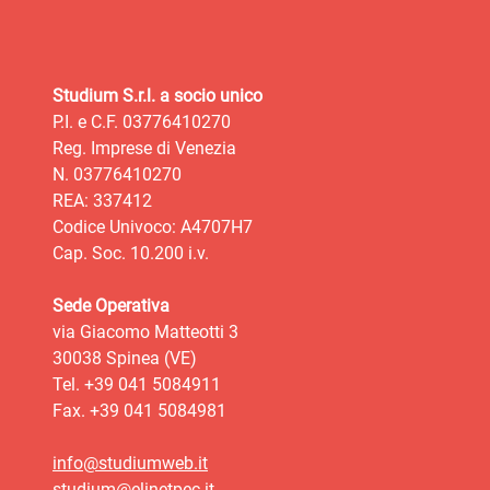
Studium S.r.l. a socio unico
P.I. e C.F. 03776410270
Reg. Imprese di Venezia
N. 03776410270
REA: 337412
Codice Univoco: A4707H7
Cap. Soc. 10.200 i.v.
Sede Operativa
via Giacomo Matteotti 3
30038 Spinea (VE)
Tel. +39 041 5084911
Fax. +39 041 5084981
info@studiumweb.it
studium@elinetpec.it