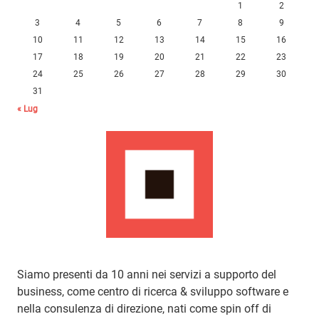
1
2
3
4
5
6
7
8
9
10
11
12
13
14
15
16
17
18
19
20
21
22
23
24
25
26
27
28
29
30
31
« Lug
Siamo presenti da 10 anni nei servizi a supporto del
business, come centro di ricerca & sviluppo software e
nella consulenza di direzione, nati come spin off di