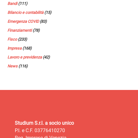
Bandi
(111)
Bilancio e contabilità
(15)
Emergenza COVID
(83)
Finanziamenti
(78)
Fisco
(233)
Impresa
(168)
Lavoro e previdenza
(42)
News
(116)
Studium S.r.l. a socio unico
P.I. e C.F. 03776410270
Reg. Imprese di Venezia