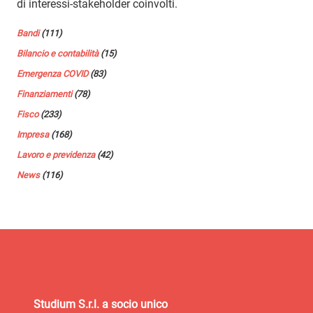
di interessi-stakeholder coinvolti.
Bandi
(111)
Bilancio e contabilità
(15)
Emergenza COVID
(83)
Finanziamenti
(78)
Fisco
(233)
Impresa
(168)
Lavoro e previdenza
(42)
News
(116)
Studium S.r.l. a socio unico