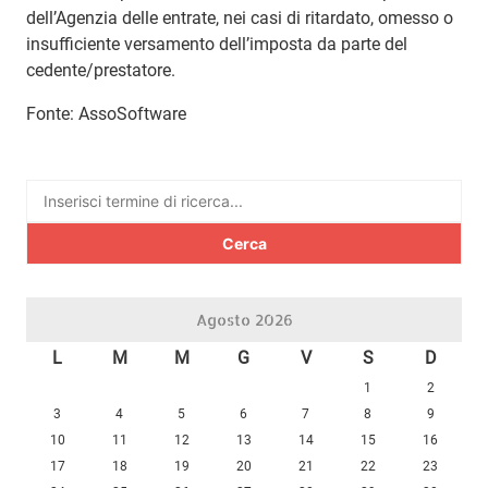
dell’Agenzia delle entrate, nei casi di ritardato, omesso o
insufficiente versamento dell’imposta da parte del
cedente/prestatore.
Fonte: AssoSoftware
Ricerca
per:
Agosto 2026
L
M
M
G
V
S
D
1
2
3
4
5
6
7
8
9
10
11
12
13
14
15
16
17
18
19
20
21
22
23