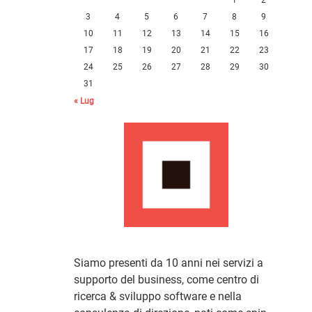
3
4
5
6
7
8
9
10
11
12
13
14
15
16
17
18
19
20
21
22
23
24
25
26
27
28
29
30
31
« Lug
Siamo presenti da 10 anni nei servizi a
supporto del business, come centro di
ricerca & sviluppo software e nella