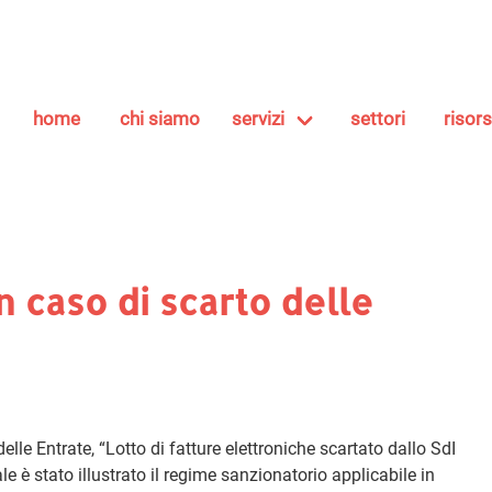
home
chi siamo
servizi
settori
risor
n caso di scarto delle
 delle Entrate, “Lotto di fatture elettroniche scartato dallo SdI
e è stato illustrato il regime sanzionatorio applicabile in