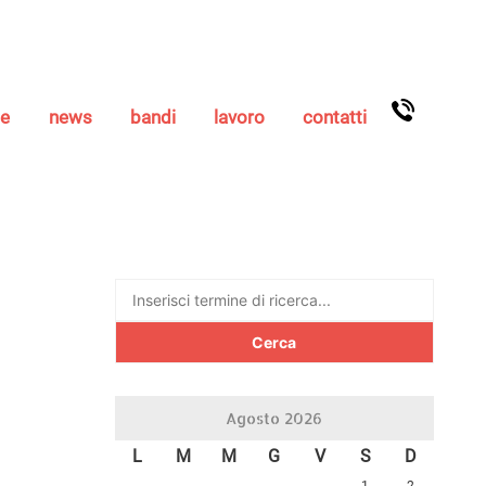
se
news
bandi
lavoro
contatti
Ricerca
per:
Agosto 2026
L
M
M
G
V
S
D
1
2