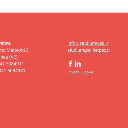
ativa
info@studiumweb.it
mo Matteotti 3
studium@elinetpec.it
nea (VE)
041 5084911
 041 5084981
-
Privacy
Cookie