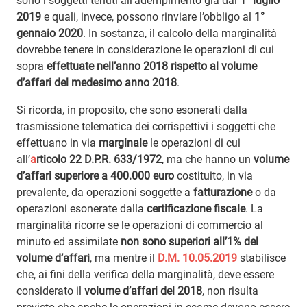
sono i soggetti tenuti all’adempimento già dal
1° luglio
2019
e quali, invece, possono rinviare l’obbligo al
1°
gennaio 2020
. In sostanza, il calcolo della marginalità
dovrebbe tenere in considerazione le operazioni di cui
sopra
effettuate nell’anno 2018 rispetto al volume
d’affari del medesimo anno 2018
.
Si ricorda, in proposito, che sono esonerati dalla
trasmissione telematica dei corrispettivi i soggetti che
effettuano in via
marginale
le operazioni di cui
all’
a
rticolo 22 D.P.R. 633/1972
, ma che hanno un
volume
d’affari superiore a 400.000 euro
costituito, in via
prevalente, da operazioni soggette a
fatturazione
o da
operazioni esonerate dalla
certificazione fiscale
. La
marginalità ricorre se le operazioni di commercio al
minuto ed assimilate
non sono superiori all’1% del
volume d’affari
, ma mentre il
D.M. 10.05.2019
stabilisce
che, ai fini della verifica della marginalità, deve essere
considerato il
volume d’affari del 2018
, non risulta