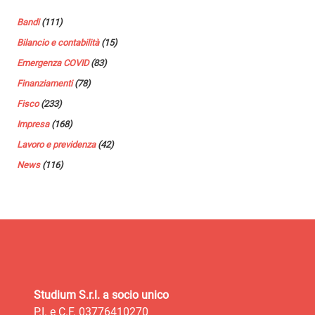
Bandi
(111)
Bilancio e contabilità
(15)
Emergenza COVID
(83)
Finanziamenti
(78)
Fisco
(233)
Impresa
(168)
Lavoro e previdenza
(42)
News
(116)
Studium S.r.l. a socio unico
P.I. e C.F. 03776410270