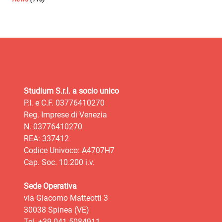
Studium S.r.l. a socio unico
P.I. e C.F. 03776410270
Reg. Imprese di Venezia
N. 03776410270
REA: 337412
Codice Univoco: A4707H7
Cap. Soc. 10.200 i.v.
Sede Operativa
via Giacomo Matteotti 3
30038 Spinea (VE)
Tel. +39 041 5084911