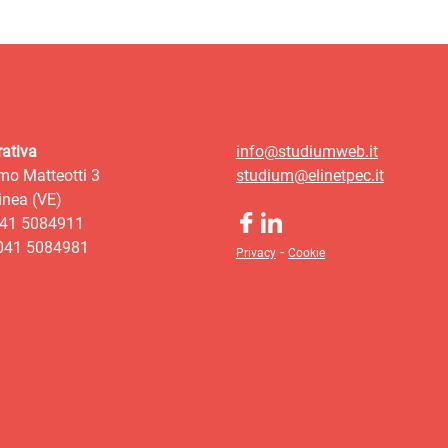
ativa
info@studiumweb.it
mo Matteotti 3
studium@elinetpec.it
nea (VE)
041 5084911
 041 5084981
-
Privacy
Cookie