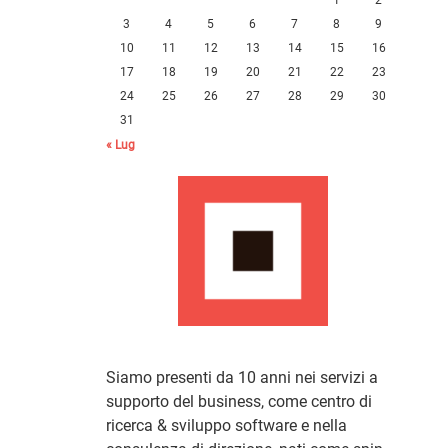
3
4
5
6
7
8
9
10
11
12
13
14
15
16
17
18
19
20
21
22
23
24
25
26
27
28
29
30
31
« Lug
Siamo presenti da 10 anni nei servizi a
supporto del business, come centro di
ricerca & sviluppo software e nella