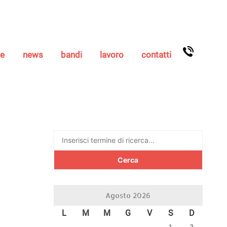
se
news
bandi
lavoro
contatti
Ricerca
per:
Agosto 2026
L
M
M
G
V
S
D
1
2