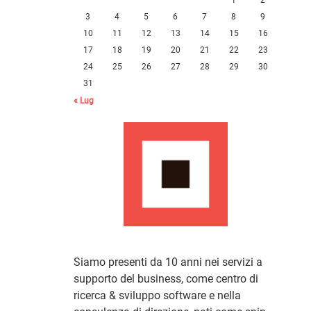
3
4
5
6
7
8
9
10
11
12
13
14
15
16
17
18
19
20
21
22
23
24
25
26
27
28
29
30
31
« Lug
Siamo presenti da 10 anni nei servizi a
supporto del business, come centro di
ricerca & sviluppo software e nella