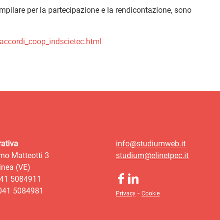
ompilare per la partecipazione e la rendicontazione, sono
a/accordi_coop_indscietec.html
ativa
info@studiumweb.it
mo Matteotti 3
studium@elinetpec.it
nea (VE)
041 5084911
 041 5084981
-
Privacy
Cookie