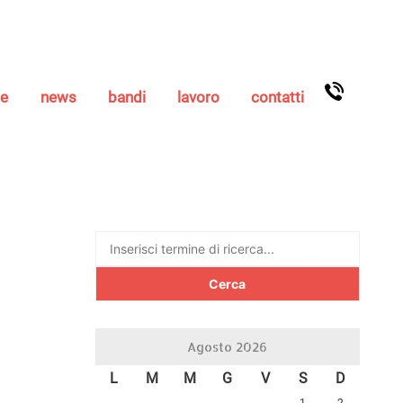
se
news
bandi
lavoro
contatti
Ricerca
per:
Agosto 2026
L
M
M
G
V
S
D
1
2