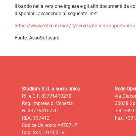
Il bando nella versione inglese e gli altri documenti da c
disponibili accedendo al seguente link:
https://www.esteri.it/mae/it/servizi/italiani/opportunit
Fonte: AssoSoftware
Studium S.r.l. a socio unico
Sede Oper
P.I. e C.F. 03776410270
via Giaco
Reg. Imprese di Venezia
30038 Spi
N. 03776410270
Tel. +39 
REA: 337412
Fax. +39
Codice Univoco: A4707H7
Cap. Soc. 10.200 i.v.