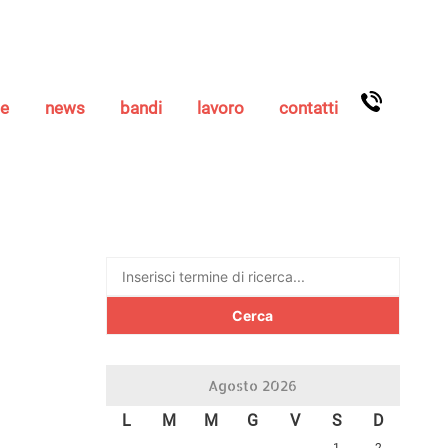
se
news
bandi
lavoro
contatti
Ricerca
per:
Agosto 2026
L
M
M
G
V
S
D
1
2