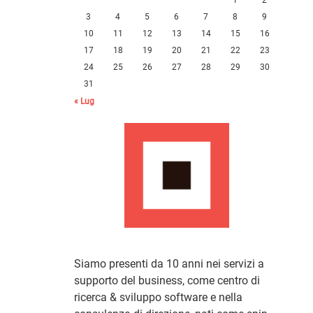
3
4
5
6
7
8
9
10
11
12
13
14
15
16
17
18
19
20
21
22
23
24
25
26
27
28
29
30
31
« Lug
Siamo presenti da 10 anni nei servizi a
supporto del business, come centro di
ricerca & sviluppo software e nella