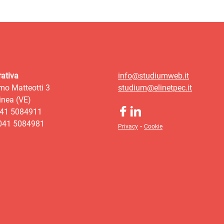
ativa
info@studiumweb.it
mo Matteotti 3
studium@elinetpec.it
nea (VE)
041 5084911
 041 5084981
-
Privacy
Cookie