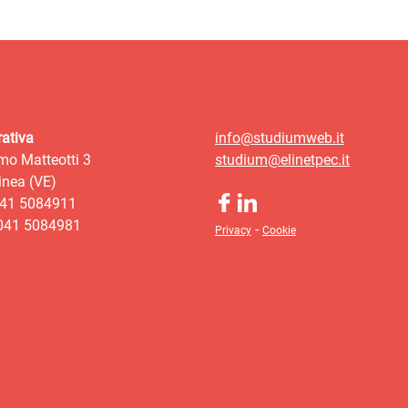
ativa
info@studiumweb.it
mo Matteotti 3
studium@elinetpec.it
nea (VE)
041 5084911
 041 5084981
-
Privacy
Cookie