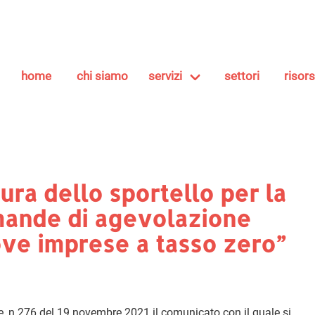
home
chi siamo
servizi
settori
risor
ura dello sportello per la
mande di agevolazione
ove imprese a tasso zero”
ale, n.276 del 19 novembre 2021 il comunicato con il quale si