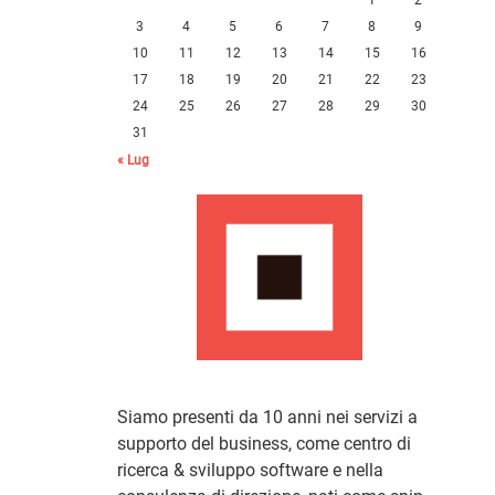
3
4
5
6
7
8
9
10
11
12
13
14
15
16
17
18
19
20
21
22
23
24
25
26
27
28
29
30
31
« Lug
Siamo presenti da 10 anni nei servizi a
supporto del business, come centro di
ricerca & sviluppo software e nella