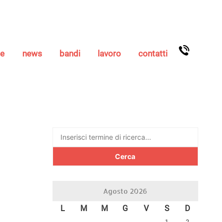
se
news
bandi
lavoro
contatti
Ricerca
per:
Agosto 2026
L
M
M
G
V
S
D
1
2