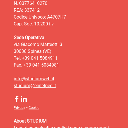
N. 03776410270
REA: 337412
Codice Univoco: A4707H7
Cap. Soc. 10.200 i.v.
Sede Operativa
via Giacomo Matteotti 3
30038 Spinea (VE)
Tel. +39 041 5084911
Fax. +39 041 5084981
info@studiumweb.it
studium@elinetpec.it
-
Privacy
Cookie
About STUDIUM
I nostri consulenti e analisti sono sempre pronti