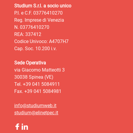
Studium S.r.l. a socio unico
P.I. e C.F. 03776410270
Reg. Imprese di Venezia
N. 03776410270
REA: 337412
Codice Univoco: A4707H7
Cap. Soc. 10.200 i.v.
Sede Operativa
via Giacomo Matteotti 3
30038 Spinea (VE)
Tel. +39 041 5084911
Fax. +39 041 5084981
info@studiumweb.it
studium@elinetpec.it