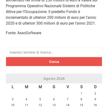
alimentato nel limite di 230 milioni di euro a valere sul
Programma Operativo Nazionale Sistemi di Politiche
Attive per l’Occupazione. Il predetto Fondo è
incrementato di ulteriori 200 milioni di euro per l’anno
2020 e di ulteriori 300 milioni di euro per l’anno 2021.
Fonte: AssoSoftware
Ricerca
per:
Agosto 2026
L
M
M
G
V
S
D
1
2
3
4
5
6
7
8
9
10
11
12
13
14
15
16