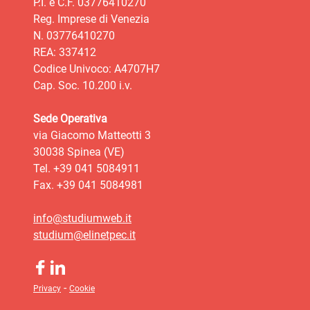
P.I. e C.F. 03776410270
Reg. Imprese di Venezia
N. 03776410270
REA: 337412
Codice Univoco: A4707H7
Cap. Soc. 10.200 i.v.
Sede Operativa
via Giacomo Matteotti 3
30038 Spinea (VE)
Tel. +39 041 5084911
Fax. +39 041 5084981
info@studiumweb.it
studium@elinetpec.it
-
Privacy
Cookie