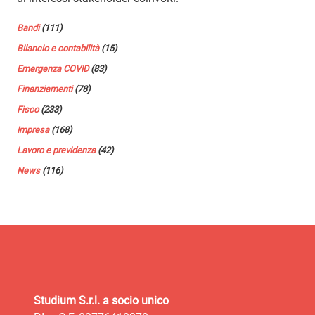
Bandi
(111)
Bilancio e contabilità
(15)
Emergenza COVID
(83)
Finanziamenti
(78)
Fisco
(233)
Impresa
(168)
Lavoro e previdenza
(42)
News
(116)
Studium S.r.l. a socio unico