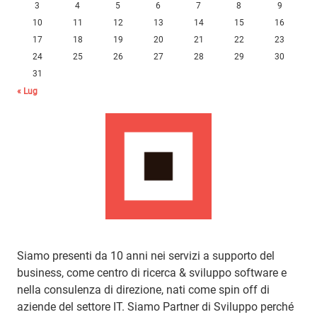
3
4
5
6
7
8
9
10
11
12
13
14
15
16
17
18
19
20
21
22
23
24
25
26
27
28
29
30
31
« Lug
Siamo presenti da 10 anni nei servizi a supporto del
business, come centro di ricerca & sviluppo software e
nella consulenza di direzione, nati come spin off di
aziende del settore IT. Siamo Partner di Sviluppo perché