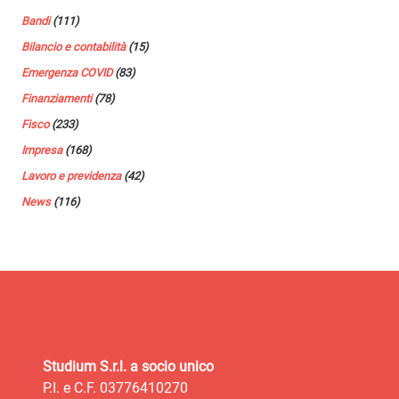
Bandi
(111)
Bilancio e contabilità
(15)
Emergenza COVID
(83)
Finanziamenti
(78)
Fisco
(233)
Impresa
(168)
Lavoro e previdenza
(42)
News
(116)
Studium S.r.l. a socio unico
P.I. e C.F. 03776410270