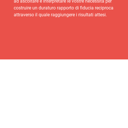
ad ascoltare e interpretare le vostre necessità per
costruire un duraturo rapporto di fiducia reciproca
attraverso il quale raggiungere i risultati attesi.