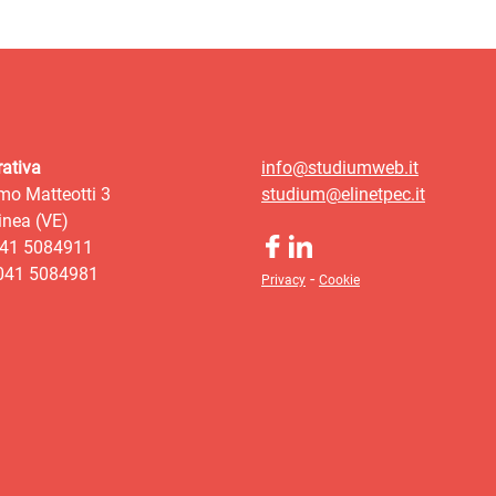
ativa
info@studiumweb.it
mo Matteotti 3
studium@elinetpec.it
nea (VE)
041 5084911
 041 5084981
-
Privacy
Cookie