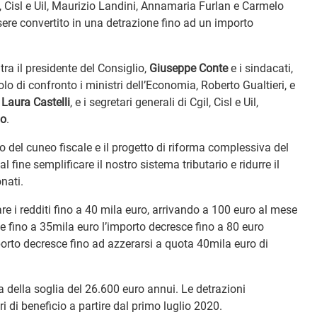
il, Cisl e Uil, Maurizio Landini, Annamaria Furlan e Carmelo
sere convertito in una detrazione fino ad un importo
tra il presidente del Consiglio,
Giuseppe Conte
e i sindacati,
volo di confronto i ministri dell’Economia, Roberto Gualtieri, e
,
Laura Castelli
, e i segretari generali di Cgil, Cisl e Uil,
lo
.
io del cuneo fiscale e il progetto di riforma complessiva del
al fine semplificare il nostro sistema tributario e ridurre il
onati.
re i redditi fino a 40 mila euro, arrivando a 100 euro al mese
 e fino a 35mila euro l’importo decresce fino a 80 euro
porto decresce fino ad azzerarsi a quota 40mila euro di
a della soglia del 26.600 euro annui. Le detrazioni
ri di beneficio a partire dal primo luglio 2020.