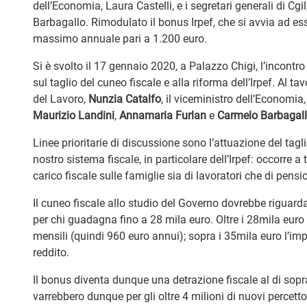
dell’Economia, Laura Castelli, e i segretari generali di Cg
Barbagallo. Rimodulato il bonus Irpef, che si avvia ad es
massimo annuale pari a 1.200 euro.
Si è svolto il 17 gennaio 2020, a Palazzo Chigi, l’incontro 
sul taglio del cuneo fiscale e alla riforma dell’Irpef. Al ta
del Lavoro,
Nunzia Catalfo
, il viceministro dell’Economia
Maurizio Landini
,
Annamaria Furlan
e
Carmelo Barbagal
Linee prioritarie di discussione sono l’attuazione del tagl
nostro sistema fiscale, in particolare dell’Irpef: occorre a t
carico fiscale sulle famiglie sia di lavoratori che di pensi
Il cuneo fiscale allo studio del Governo dovrebbe riguarda
per chi guadagna fino a 28 mila euro. Oltre i 28mila euro
mensili (quindi 960 euro annui); sopra i 35mila euro l’im
reddito.
Il bonus diventa dunque una detrazione fiscale al di sopr
varrebbero dunque per gli oltre 4 milioni di nuovi percetto