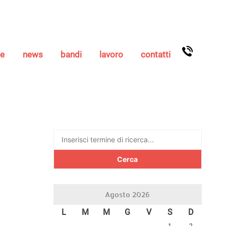
se
news
bandi
lavoro
contatti
Ricerca
per:
Agosto 2026
L
M
M
G
V
S
D
1
2