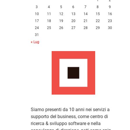
3
4
5
6
7
8
9
10
11
12
13
14
15
16
17
18
19
20
21
22
23
24
25
26
27
28
29
30
31
« Lug
Siamo presenti da 10 anni nei servizi a
supporto del business, come centro di
ricerca & sviluppo software e nella