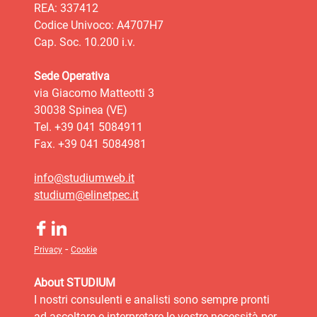
REA: 337412
Codice Univoco: A4707H7
Cap. Soc. 10.200 i.v.
Sede Operativa
via Giacomo Matteotti 3
30038 Spinea (VE)
Tel. +39 041 5084911
Fax. +39 041 5084981
info@studiumweb.it
studium@elinetpec.it
-
Privacy
Cookie
About STUDIUM
I nostri consulenti e analisti sono sempre pronti
ad ascoltare e interpretare le vostre necessità per