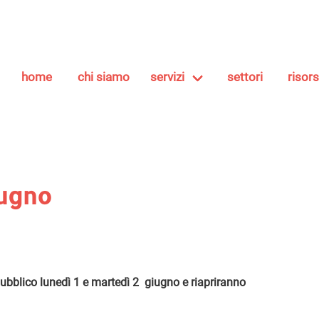
home
chi siamo
servizi
settori
risor
iugno
 pubblico lunedì 1 e martedì 2 giugno e riapriranno