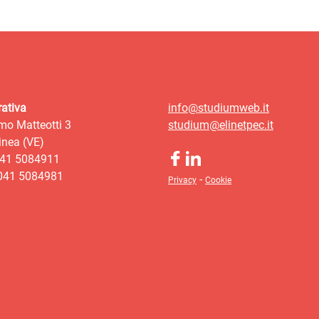
ativa
info@studiumweb.it
mo Matteotti 3
studium@elinetpec.it
nea (VE)
041 5084911
 041 5084981
-
Privacy
Cookie