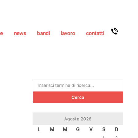
se
news
bandi
lavoro
contatti
Ricerca
per:
Agosto 2026
L
M
M
G
V
S
D
1
2