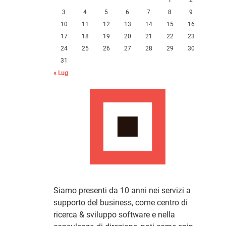
3
4
5
6
7
8
9
10
11
12
13
14
15
16
17
18
19
20
21
22
23
24
25
26
27
28
29
30
31
« Lug
Siamo presenti da 10 anni nei servizi a
supporto del business, come centro di
ricerca & sviluppo software e nella