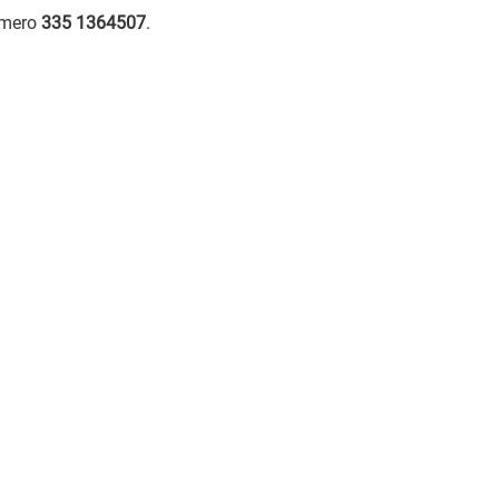
numero
335 1364507
.