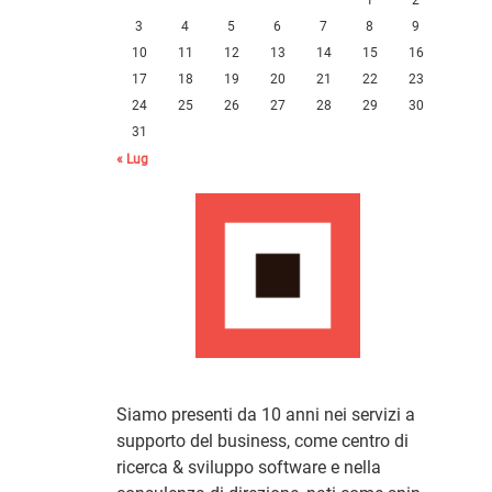
3
4
5
6
7
8
9
10
11
12
13
14
15
16
17
18
19
20
21
22
23
24
25
26
27
28
29
30
31
« Lug
Siamo presenti da 10 anni nei servizi a
supporto del business, come centro di
ricerca & sviluppo software e nella