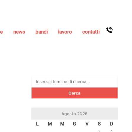
se
news
bandi
lavoro
contatti
Ricerca
per:
Agosto 2026
L
M
M
G
V
S
D
1
2