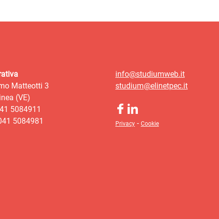
ativa
info@studiumweb.it
mo Matteotti 3
studium@elinetpec.it
nea (VE)
041 5084911
 041 5084981
-
Privacy
Cookie